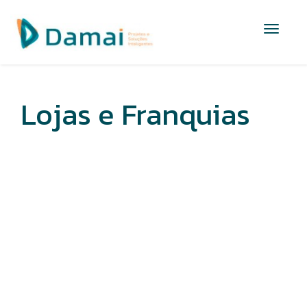
Pular
Alterna
para
o
conteúdo
Lojas e Franquias